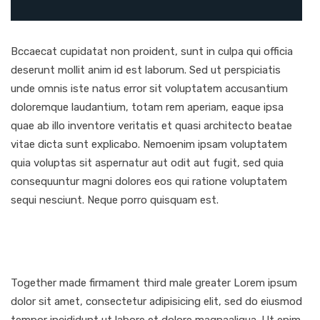
Bccaecat cupidatat non proident, sunt in culpa qui officia
deserunt mollit anim id est laborum. Sed ut perspiciatis
unde omnis iste natus error sit voluptatem accusantium
doloremque laudantium, totam rem aperiam, eaque ipsa
quae ab illo inventore veritatis et quasi architecto beatae
vitae dicta sunt explicabo. Nemoenim ipsam voluptatem
quia voluptas sit aspernatur aut odit aut fugit, sed quia
consequuntur magni dolores eos qui ratione voluptatem
sequi nesciunt. Neque porro quisquam est.
Together made firmament third male greater Lorem ipsum
dolor sit amet, consectetur adipisicing elit, sed do eiusmod
tempor incididunt ut labore et dolore magnaaliqua. Ut enim